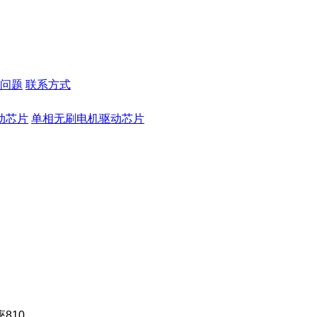
问题
联系方式
动芯片
单相无刷电机驱动芯片
810