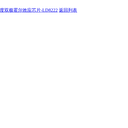
双极霍尔效应芯片-LD8222
返回列表