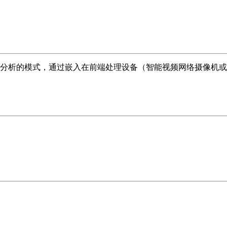
分析的模式，通过嵌入在前端处理设备（智能视频网络摄像机或
强大的图像处理能力，并运行高级智能算法，使用户可以更加精
可疑活动，在安全威胁发生之前就能够提示安全人员关注相关监
机处理步骤能够按照预定的计划精确执行，有效防止在混乱中由