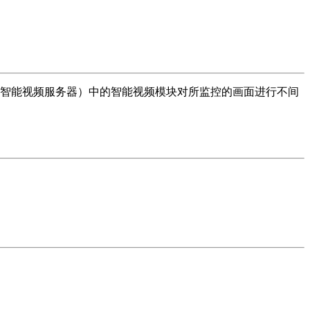
智能视频服务器）中的智能视频模块对所监控的画面进行不间
确的定义安全威胁的特征，有效降低误报和漏报现象，减少无用
控画面以提前做好准备，还可以使用户更加确切的定义在特定的
于人为因素而造成的延误