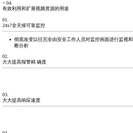
<
04.
有效利用和扩展视频资源的用途
01.
24x7全天候可靠监控
彻底改变以往完全由安全工作人员对监控画面进行监视和
断分析
02.
大大提高报警精 确度
前端处理设备（智能视频网络摄像机或智能视频服务器）集成
数据量
03.
大大提高响应速度
将一般监控系统的事后分析变成了事中分析和预警，它能识别
安全威胁出现时应当采取的动作，并由监控系统本身来确保危
04.