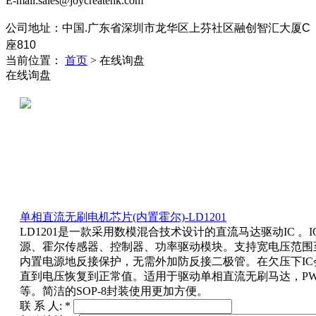
E-mail:sales@joycreatehk.com
公司地址：中国.广东
省深圳市龙华区上芬社区融创智汇大厦C
座810
当前位置：
首页
>
在线询盘
在线询盘
单相直流无刷电机芯片(内置霍尔)-LD1201
LD1201是一款采用数模混合技术设计的直流马达驱动IC 。
源、霍尔传感器、控制器、功率驱动模块。支持宽电压范围至3.5
内置电源地反接保护，无需外加防反接二极管。在欠压下IC
直到电压恢复到正常值。适用于驱动单相直流无刷马达，P
等。简洁的SOP-8封装使用更加方便。
联 系 人:
*